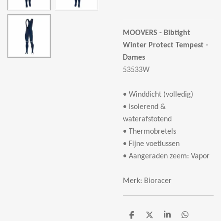
MOOVERS - Bibtight
Winter Protect Tempest -
Dames
53533W
•
Winddicht (volledig)
•
Isolerend &
waterafstotend
•
Thermobretels
•
Fijne voetlussen
•
Aangeraden zeem: Vapor
Merk: Bioracer
D
D
S
D