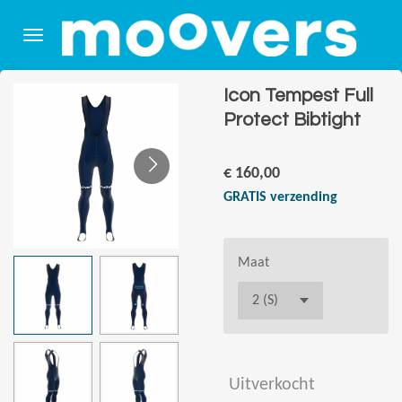
Ga
direct
naar
de
Icon Tempest Full
hoofdinhoud
Protect Bibtight
€ 160,00
GRATIS verzending
Maat
Uitverkocht