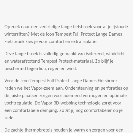
e
e
h
e
l
e
a
l
e
l
r
e
n
e
n
Op zoek naar een veelzijdige lange fietsbroek voor al je ijskoude
winterritten? Met de Icon Tempest Full Protect Lange Dames
Fietsbroek kies je voor comfort en extra isolatie.
Deze lange broek is volledig gemaakt van isolerend, winddicht
en waterafstotend Tempest Protect-materiaal. Zo blijf je
beschermd tegen kou, regen en wind.
Voor de Icon Tempest Full Protect Lange Dames Fietsbroek
raden we het Vapor-zeem aan. Ondersteuning en perforaties op
de juiste plaatsen zorgen voor ademend vermogen en optimale
vochtregulatie. De Vapor 3D-webbing technologie zorgt voor
een comfortabele demping. Zo zit jij nog comfortabeler op je
zadel.
De zachte thermobretels houden je warm en zorgen voor een