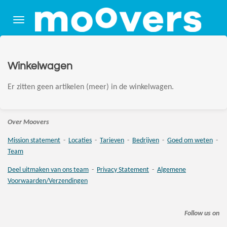
Ga
direct
naar
de
hoofdinhoud
Winkelwagen
Er zitten geen artikelen (meer) in de winkelwagen.
Over Moovers
Mission statement
-
Locaties
-
Tarieven
-
Bedrijven
-
Goed om weten
-
Team
Deel uitmaken van ons team
-
Privacy Statement
-
Algemene
Voorwaarden/Verzendingen
Follow us on