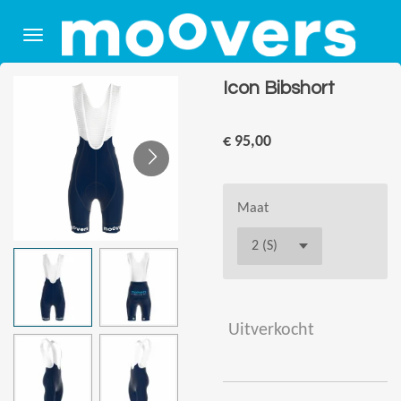
Ga
direct
naar
de
Icon Bibshort
hoofdinhoud
€ 95,00
Maat
Uitverkocht