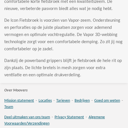
comfortabele korte fietsbroek met een kwaliteitszeem. De
nieuwe, verbeterde pasvorm biedt alles wat je nodig hebt.
De Icon Fietsbroek is voorzien van Vapor-zeem. Ondersteuning
en perforaties op de juiste plaatsen zorgen voor ademend
vermogen en optimale vochtregulatie. De Vapor 3D-webbing
technologie zorgt voor een comfortabele demping. Zo zit jij nog
comfortabeler op je zadel.
Dankzij de powerband grippers blijft je fietsbroek de hele rit op
zijn plaats. De lichte bretels in mesh zorgen voor extra
ventilatie en een optimale drukverdeling.
Over Moovers
Mission statement
-
Locaties
-
Tarieven
-
Bedrijven
-
Goed om weten
-
Team
Deel uitmaken van ons team
-
Privacy Statement
-
Algemene
Voorwaarden/Verzendingen