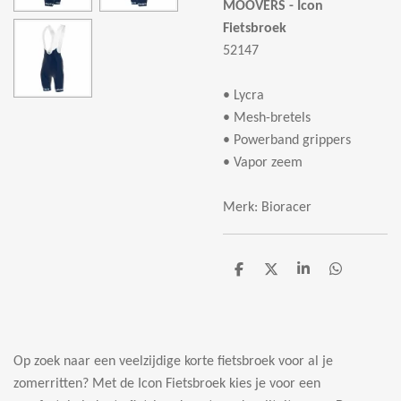
MOOVERS -
Icon
Fietsbroek
52147
• Lycra
• Mesh-bretels
• Powerband grippers
• Vapor zeem
Merk: Bioracer
D
D
S
D
e
e
h
e
l
e
a
l
e
l
r
e
n
e
n
Op zoek naar een veelzijdige korte fietsbroek voor al je
zomerritten? Met de Icon Fietsbroek kies je voor een