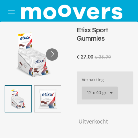
Ga
direct
naar
de
Etixx Sport
hoofdinhoud
Gummies
€ 27,00
€ 35,99
Verpakking
Uitverkocht