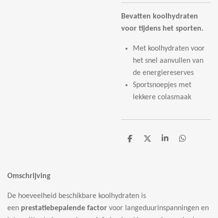
Bevatten koolhydraten
voor tijdens het sporten.
Met koolhydraten voor
het snel aanvullen van
de energiereserves
Sportsnoepjes met
lekkere colasmaak
D
D
S
D
e
e
h
e
l
e
a
l
e
l
r
e
n
e
n
Omschrijving
De hoeveelheid beschikbare koolhydraten is
een
prestatiebepalende factor
voor langeduurinspanningen en