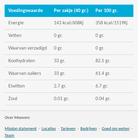
Voedingswaarde
Per zakje (40 gr.)
Per 100 gr.
Energie
143 kcal/608Kj
358 kcal/1519Kj
Vetten
0 gr.
0 gr.
Waarvan verzadigd
0 gr.
0 gr.
Koolhydraten
33 gr.
82.5 gr.
Waarvan suikers
33 gr.
61.4 gr.
Eiwitten
2.7 gr.
6.7 gr.
Zout
0.01 gr.
0.04 gr.
Over Moovers
Mission statement
-
Locaties
-
Tarieven
-
Bedrijven
-
Goed om weten
-
Team