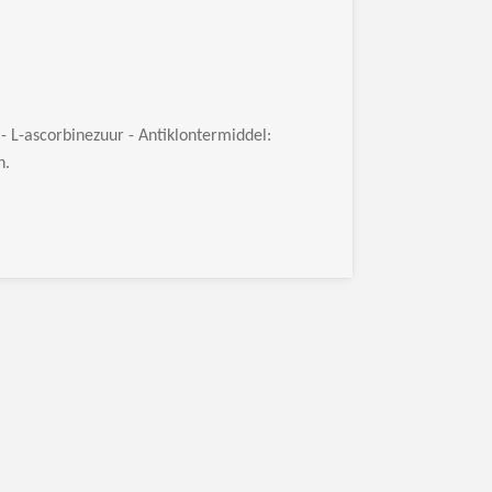
 L-ascorbinezuur - Antiklontermiddel:
n.