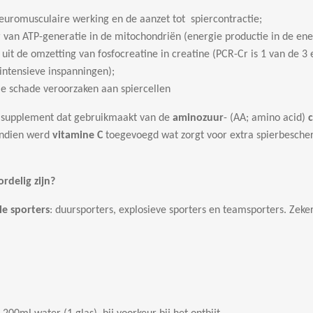
euromusculaire werking en de aanzet tot spiercontractie;
van ATP-generatie in de mitochondriën (energie productie in de ener
it de omzetting van fosfocreatine in creatine (PCR-Cr is 1 van de 3
 intensieve inspanningen);
e schade veroorzaken aan spiercellen
supplement dat gebruikmaakt van de
aminozuur
- (AA; amino acid)
endien werd
vitamine C
toegevoegd wat zorgt voor extra spierbescher
rdelig zijn?
le sporters
: duursporters, explosieve sporters en teamsporters. Zeke