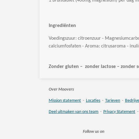
1 bruistablet (400mg magnesium) per dag in 2
Ingrediënten
Voedingszuur: citroenzuur - Magnesiumcarbo
calciumfosfaten - Aroma: citrusaroma - inulin
Zonder gluten – zonder lactose – zonder s
Over Moovers
Mission statement
-
Locaties
-
Tarieven
-
Bedrijv
Deel uitmaken van ons team
-
Privacy Statement
Follow us on