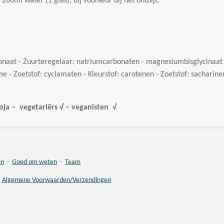
00ml water (1 glas), bij voorkeur bij het ontbijt.
naat - Zuurteregelaar: natriumcarbonaten - magnesiumbisglycinaat -
e - Zoetstof: cyclamaten - Kleurstof: carotenen - Zoetstof: sacharine
oja – vegetariërs √ – veganisten √
en
-
Goed om weten
-
Team
-
Algemene Voorwaarden/Verzendingen