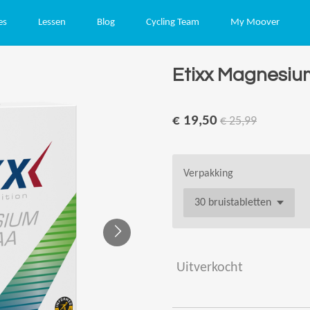
es
Lessen
Blog
Cycling Team
My Moover
Etixx Magnesiu
€ 19,50
€ 25,99
Verpakking
Uitverkocht