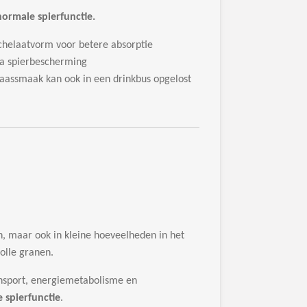
rmale spierfunctie.
helaatvorm voor betere absorptie
ra spierbescherming
naassmaak kan ook in een drinkbus opgelost
en, maar ook in kleine hoeveelheden in het
olle granen.
ransport, energiemetabolisme en
 spierfunctie
.