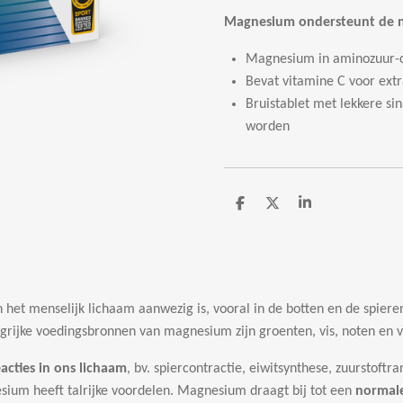
Magnesium ondersteunt de no
Magnesium in aminozuur-c
Bevat vitamine C voor ext
Bruistablet met lekkere si
worden
D
D
S
e
e
h
l
e
a
e
l
r
n
e
n het menselijk lichaam aanwezig is, vooral in de botten en de spier
grijke voedingsbronnen van magnesium zijn groenten, vis, noten en v
acties in ons lichaam
, bv. spiercontractie, eiwitsynthese, zuurstoft
um heeft talrijke voordelen. Magnesium draagt bij tot een
normale