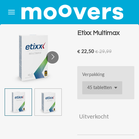
Ga
direct
naar
de
Etixx Multimax
hoofdinhoud
€ 22,50
€ 29,99
Verpakking
Uitverkocht