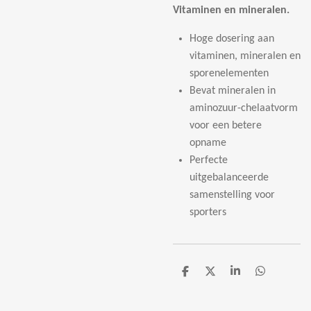
Vitaminen en mineralen.
Hoge dosering aan
vitaminen, mineralen en
sporenelementen
Bevat mineralen in
aminozuur-chelaatvorm
voor een betere
opname
Perfecte
uitgebalanceerde
samenstelling voor
sporters
D
D
S
D
e
e
h
e
l
e
a
l
e
l
r
e