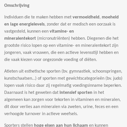
n
e
n
Omschrijving
Individuen die te maken hebben met
vermoeidheid
,
moeheid
en lage energielevels
, zonder dat er medisch een oorzaak is
vastgesteld, kunnen een
vitamine- en
mineralentekort
(micronutriënten) hebben. Diegenen die het
grootste risico lopen op een vitamine- en mineralentekort zijn
jongeren, vaak vrouwen, die een actieve levensstijl hebben en
die vaak kiezen voor ongezonde voeding of diëten.
Atleten uit esthetische sporten (bv. gymnastiek, schoonspringen,
kunstschaatsen…) of sporten met gewichtscategorieën (bv. judo)
lopen vaak risico daar zij regelmatig voedingsinname beperken.
Daarnaast is het geweten dat
intensief sporten
in het
algemeen kan zorgen voor tekorten in vitaminen en mineralen,
dit door verlies aan mineralen via zweten, urine, feces en een
verhoogde turnover in actieve weefsels.
Sporters stellen
hoge eisen aan hun lichaam
en kunnen