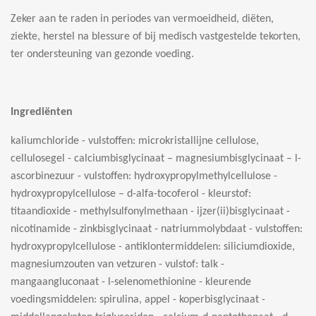
Zeker aan te raden in periodes van vermoeidheid, diëten,
ziekte, herstel na blessure of bij medisch vastgestelde tekorten,
ter ondersteuning van gezonde voeding.
Ingrediënten
kaliumchloride - vulstoffen: microkristallijne cellulose,
cellulosegel - calciumbisglycinaat – magnesiumbisglycinaat – l-
ascorbinezuur - vulstoffen: hydroxypropylmethylcellulose -
hydroxypropylcellulose – d-alfa-tocoferol - kleurstof:
titaandioxide - methylsulfonylmethaan - ijzer(ii)bisglycinaat -
nicotinamide - zinkbisglycinaat - natriummolybdaat - vulstoffen:
hydroxypropylcellulose - antiklontermiddelen: siliciumdioxide,
magnesiumzouten van vetzuren - vulstof: talk -
mangaangluconaat - l-selenomethionine - kleurende
voedingsmiddelen: spirulina, appel - koperbisglycinaat -