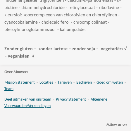
middellangeketen triglyceriden - calcium-d-pantothenaat - d-
biotine - thiaminehydrochloride - retinylacetaat - riboflavine -
kleurstof: kopercomplexen van chlorofylen en chlorofylinen -
cyanocobalamine - cholecalciferol - chroompicolinaat -
pteroylmonoglutaminezuur - kaliumjodide.
Zonder gluten – zonder lactose – zonder soja – vegetariërs √
– veganisten √
Over Moovers
Mission statement
-
Locaties
-
Tarieven
-
Bedrijven
-
Goed om weten
-
Team
Deel uitmaken van ons team
-
Privacy Statement
-
Algemene
Voorwaarden/Verzendingen
Follow us on