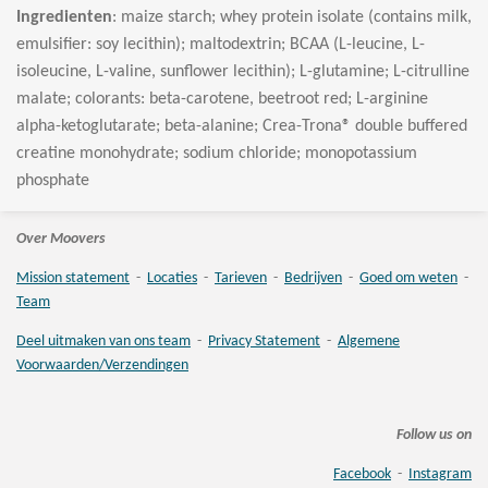
Ingredienten
: maize starch; whey protein isolate (contains milk,
emulsifier: soy lecithin); maltodextrin; BCAA (L-leucine, L-
isoleucine, L-valine, sunflower lecithin); L-glutamine; L-citrulline
malate; colorants: beta-carotene, beetroot red; L-arginine
alpha-ketoglutarate; beta-alanine; Crea-Trona®
double buffered
creatine
monohydrate; sodium chloride; monopotassium
phosphate
Over Moovers
Mission statement
-
Locaties
-
Tarieven
-
Bedrijven
-
Goed om weten
-
Team
Deel uitmaken van ons team
-
Privacy Statement
-
Algemene
Voorwaarden/Verzendingen
Follow us on
Facebook
-
Instagram