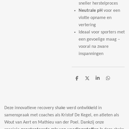
sneller herstelproces
Neutrale pH
voor een
vlotte opname en
vertering
Ideaal voor sporters met
een gevoelige maag –
vooral na zware
inspanningen
D
D
S
D
e
e
h
e
l
e
a
l
e
l
r
e
n
e
n
Deze innovatieve recovery shake werd ontwikkeld in
samenspraak met coaches als Kristof De Kegel, en atleten als
Wout van Aert en Mathieu van der Poel. Dankzij onze