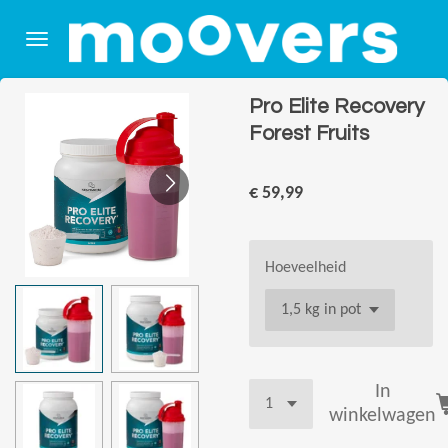
Ga
direct
naar
de
Pro Elite Recovery
hoofdinhoud
Forest Fruits
€ 59,99
Hoeveelheid
In
winkelwagen