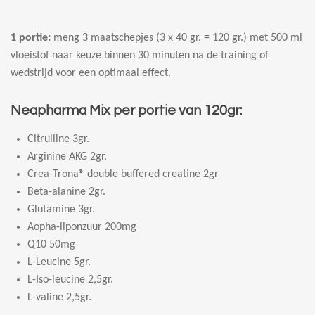
1 portie:
meng 3 maatschepjes (3 x 40 gr. = 120 gr.) met 500 ml
vloeistof naar keuze binnen 30 minuten na de training of
wedstrijd voor een optimaal effect.
Neapharma Mix per portie van 120gr:
Citrulline 3gr.
Arginine AKG 2gr.
Crea-Trona® double buffered creatine 2gr
Beta-alanine 2gr.
Glutamine 3gr.
Aopha-liponzuur 200mg
Q10 50mg
L-Leucine 5gr.
L-Iso-leucine 2,5gr.
L-valine 2,5gr.