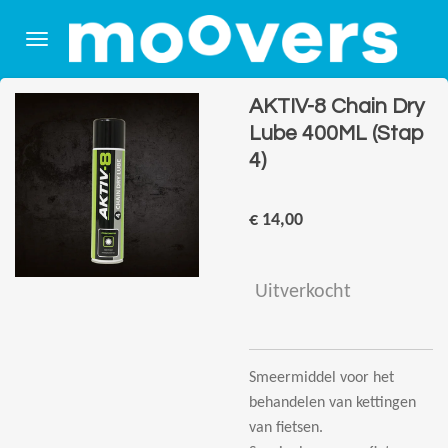
Ga
direct
naar
de
AKTIV-8 Chain Dry
hoofdinhoud
Lube 400ML (Stap
4)
€ 14,00
Uitverkocht
Smeermiddel voor het
behandelen van kettingen
van fietsen.