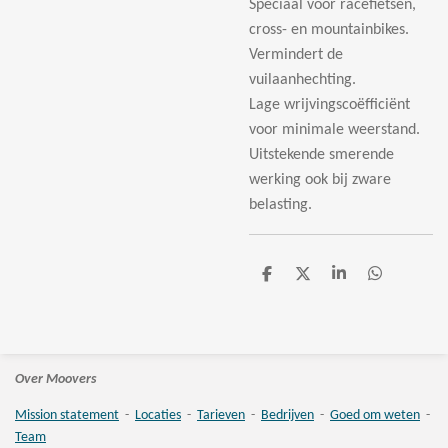
Speciaal voor racefietsen,
cross- en mountainbikes.
Vermindert de
vuilaanhechting.
Lage wrijvingscoëfficiënt
voor minimale weerstand.
Uitstekende smerende
werking ook bij zware
belasting.
D
D
S
D
e
e
h
e
l
e
a
l
e
l
r
e
n
e
n
Over Moovers
Mission statement
-
Locaties
-
Tarieven
-
Bedrijven
-
Goed om weten
-
Team