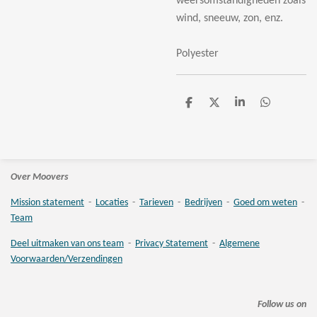
weersomstandigheden zoals
wind, sneeuw, zon, enz.
Polyester
D
D
S
D
e
e
h
e
l
e
a
l
e
l
r
e
n
e
n
Over Moovers
Mission statement
-
Locaties
-
Tarieven
-
Bedrijven
-
Goed om weten
-
Team
Deel uitmaken van ons team
-
Privacy Statement
-
Algemene
Voorwaarden/Verzendingen
Follow us on