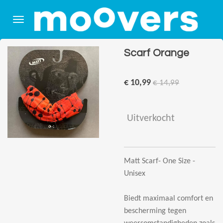
Ga
direct
naar
de
Scarf Orange
hoofdinhoud
€ 10,99
€ 14,99
Uitverkocht
Matt Scarf- One Size -
Unisex
Biedt maximaal comfort en
bescherming tegen