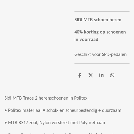
SIDI MTB schoen heren
40% korting op schoenen
in voorraad
Geschikt voor SPD-pedalen
D
D
S
D
e
e
h
e
l
e
a
l
e
l
r
e
n
e
n
Sidi MTB Trace 2 herenschoenen in Politex.
• Politex materiaal = schok- en scheurbestendig + duurzaam
• MTB RS17 zool, Nylon versterkt met Polyurethaan