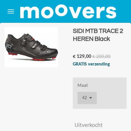
Ga
direct
naar
de
SIDI MTB TRACE 2
hoofdinhoud
HEREN Black
€ 129,00
€ 200,00
GRATIS verzending
Maat
Uitverkocht