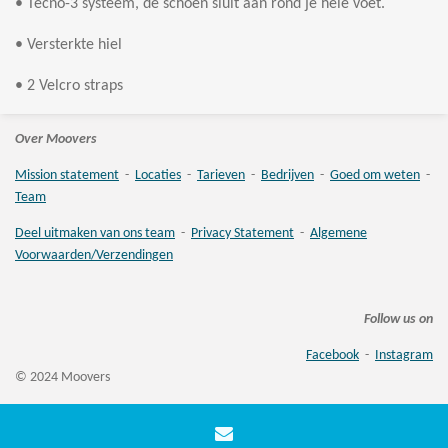
• Tecno-3 systeem, de schoen sluit aan rond je hele voet.
• Versterkte hiel
• 2 Velcro straps
Over Moovers
Mission statement
-
Locaties
-
Tarieven
-
Bedrijven
-
Goed om weten
-
Team
Deel uitmaken van ons team
-
Privacy Statement
-
Algemene
Voorwaarden/Verzendingen
Follow us on
Facebook
-
Instagram
© 2024 Moovers