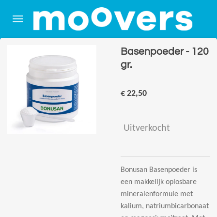
Ga
direct
naar
de
Basenpoeder - 120
hoofdinhoud
gr.
€ 22,50
Uitverkocht
Bonusan Basenpoeder is
een makkelijk oplosbare
mineralenformule met
kalium, natriumbicarbonaat