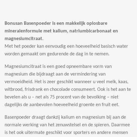
l
e
a
l
e
l
r
e
n
e
n
Bonusan Basenpoeder is een makkelijk oplosbare
mineralenformule met kalium, natriumbicarbonaat en
magnesiumcitraat.
Met het poeder kan eenvoudig een hoeveelheid basisch water
worden gemaakt om gedurende de dag in te nemen.
Magnesiumcitraat is een goed opneembare vorm van
magnesium die bijdraagt aan de vermindering van
vermoeidheid. Het is zeer geschikt wanneer u veel melk, kaas,
witbrood, frisdrank en chocolade consumeert. Ook is het aan te
bevelen als u – net als 75 procent van de bevolking – niet
dagelijks de aanbevolen hoeveelheid groente en fruit eet.
Basenpoeder draagt dankzij kalium en magnesium bij aan de
normale werking van het zenuwstelsel en de spieren. Daarmee
is het ook uitermate geschikt voor sporters en andere mensen