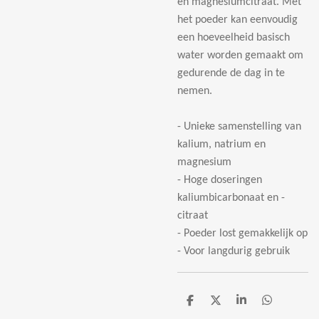
en magnesiumcitraat. Met
het poeder kan eenvoudig
een hoeveelheid basisch
water worden gemaakt om
gedurende de dag in te
nemen.
- Unieke samenstelling van
kalium, natrium en
magnesium
- Hoge doseringen
kaliumbicarbonaat en -
citraat
- Poeder lost gemakkelijk op
- Voor langdurig gebruik
D
D
S
D
e
e
h
e