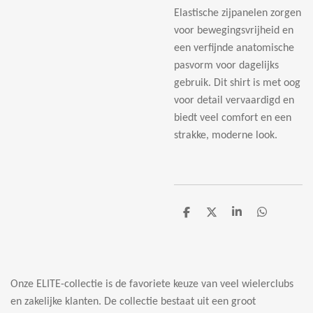
Elastische zijpanelen zorgen
voor bewegingsvrijheid en
een verfijnde anatomische
pasvorm voor dagelijks
gebruik. Dit shirt is met oog
voor detail vervaardigd en
biedt veel comfort en een
strakke, moderne look.
D
D
S
D
e
e
h
e
l
e
a
l
e
l
r
e
n
e
n
Onze ELITE-collectie is de favoriete keuze van veel wielerclubs
en zakelijke klanten. De collectie bestaat uit een groot