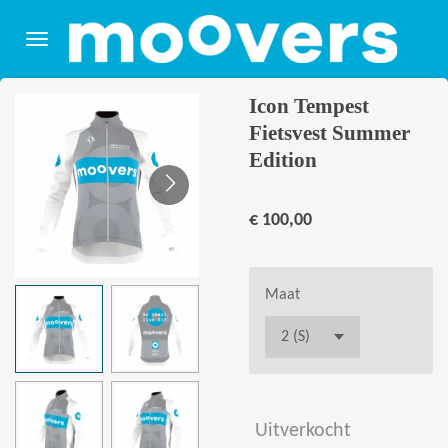
Ga
direct
naar
de
Icon Tempest
hoofdinhoud
Fietsvest Summer
Edition
€ 100,00
Maat
Uitverkocht