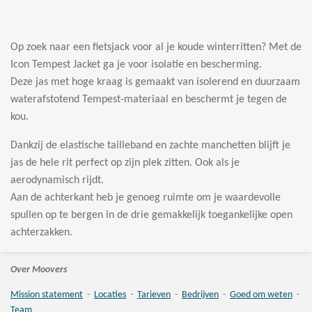
l
e
a
l
e
l
r
e
n
e
n
Op zoek naar een fietsjack voor al je koude winterritten? Met de
Icon Tempest Jacket ga je voor isolatie en bescherming.
Deze jas met hoge kraag is gemaakt van isolerend en duurzaam
waterafstotend Tempest-materiaal en beschermt je tegen de
kou.
Dankzij de elastische tailleband en zachte manchetten blijft je
jas de hele rit perfect op zijn plek zitten. Ook als je
aerodynamisch rijdt.
Aan de achterkant heb je genoeg ruimte om je waardevolle
spullen op te bergen in de drie gemakkelijk toegankelijke open
achterzakken.
Over Moovers
Mission statement
-
Locaties
-
Tarieven
-
Bedrijven
-
Goed om weten
-
Team