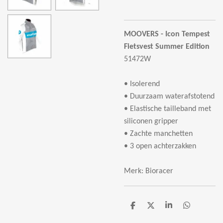
MOOVERS -
Icon Tempest
Fietsvest Summer Edition
51472W
• Isolerend
• Duurzaam waterafstotend
• Elastische tailleband met
siliconen gripper
• Zachte manchetten
• 3 open achterzakken
Merk: Bioracer
D
D
S
D
e
e
h
e