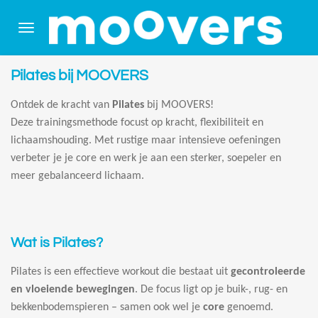
Ga
direct
naar
de
Pilates bij MOOVERS
hoofdinhoud
Ontdek de kracht van
Pilates
bij MOOVERS!
Deze trainingsmethode focust op kracht, flexibiliteit en
lichaamshouding. Met rustige maar intensieve oefeningen
verbeter je je core en werk je aan een sterker, soepeler en
meer gebalanceerd lichaam.
Wat is Pilates?
Pilates is een effectieve workout die bestaat uit
gecontroleerde
en vloeiende bewegingen
. De focus ligt op je buik-, rug- en
bekkenbodemspieren – samen ook wel je
core
genoemd.